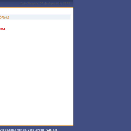
João Pessoa, 07 de Agosto de 2026
ÓRIAS
urma
6-2vpdq.sigaa-6d48877c66-2vpdq |
v26.7.8