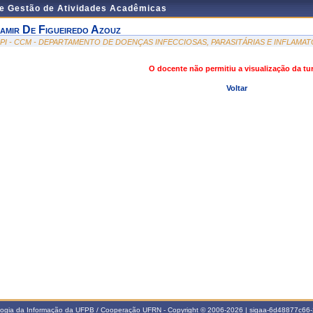
de Gestão de Atividades Acadêmicas
amir De Figueiredo Azouz
IPI - CCM - DEPARTAMENTO DE DOENÇAS INFECCIOSAS, PARASITÁRIAS E INFLAMAT
O docente não permitiu a visualização da t
Voltar
ologia da Informação da UFPB / Cooperação UFRN - Copyright © 2006-2026 | sigaa-6d48877c6