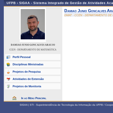
UFPB ›
SIGAA - Sistema Integrado de Gestão de Atividades Ac
Damiao Junio Goncalves Ar
DMAT - CCEN - DEPARTAMENTO DE
DAMIAO JUNIO GONCALVES ARAUJO
CCEN - DEPARTAMENTO DE MATEMÁTICA
Perfil Pessoal
Disciplinas Ministradas
Projetos de Pesquisa
Atividades de Extensão
Projetos de Monitoria
Ir ao Menu Principal
SIGAA | STI - Superintendência de Tecnologia da Informação da UFPB / Coope