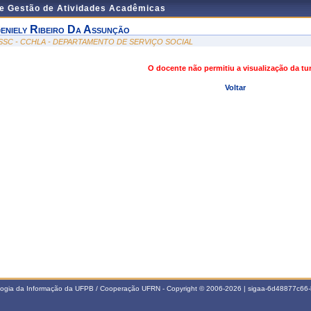
de Gestão de Atividades Acadêmicas
eniely Ribeiro Da Assunção
SSC - CCHLA - DEPARTAMENTO DE SERVIÇO SOCIAL
O docente não permitiu a visualização da t
Voltar
ologia da Informação da UFPB / Cooperação UFRN - Copyright © 2006-2026 | sigaa-6d48877c6