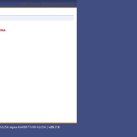
João Pessoa, 08 de Agosto de 2026
urma
6-h2c54.sigaa-6d48877c66-h2c54 |
v26.7.8