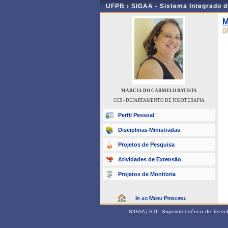
UFPB ›
SIGAA - Sistema Integrado 
M
D
MARCIA DO CARMELO BATISTA
CCS - DEPARTAMENTO DE FISIOTERAPIA
Perfil Pessoal
Disciplinas Ministradas
Projetos de Pesquisa
Atividades de Extensão
Projetos de Monitoria
Ir ao Menu Principal
SIGAA | STI - Superintendência de Tecn