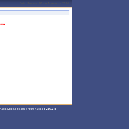
João Pessoa, 06 de Agosto de 2026
urma
6-h2c54.sigaa-6d48877c66-h2c54 |
v26.7.8