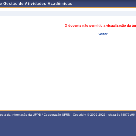
de Gestão de Atividades Acadêmicas
O docente não permitiu a visualização da t
Voltar
ologia da Informação da UFPB / Cooperação UFRN - Copyright © 2006-2026 | sigaa-6d48877c6