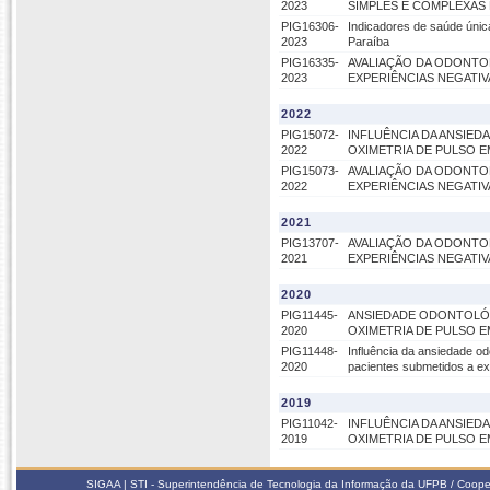
2023
SIMPLES E COMPLEXAS
PIG16306-
Indicadores de saúde úni
2023
Paraíba
PIG16335-
AVALIAÇÃO DA ODONTOF
2023
EXPERIÊNCIAS NEGAT
2022
PIG15072-
INFLUÊNCIA DA ANSIED
2022
OXIMETRIA DE PULSO E
PIG15073-
AVALIAÇÃO DA ODONTOF
2022
EXPERIÊNCIAS NEGAT
2021
PIG13707-
AVALIAÇÃO DA ODONTOF
2021
EXPERIÊNCIAS NEGAT
2020
PIG11445-
ANSIEDADE ODONTOLÓG
2020
OXIMETRIA DE PULSO 
PIG11448-
Influência da ansiedade od
2020
pacientes submetidos a ex
2019
PIG11042-
INFLUÊNCIA DA ANSIED
2019
OXIMETRIA DE PULSO 
SIGAA | STI - Superintendência de Tecnologia da Informação da UFPB / Coope