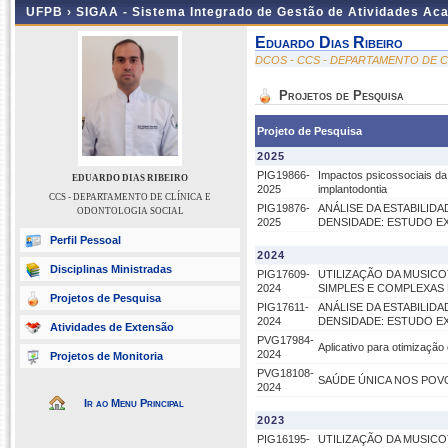
UFPB ›
SIGAA - Sistema Integrado de Gestão de Atividades Ac
Eduardo Dias Ribeiro
DCOS - CCS - DEPARTAMENTO DE 
Projetos de Pesquisa
Projeto de Pesquisa
2025
PIG19866-
Impactos psicossociais da
EDUARDO DIAS RIBEIRO
2025
implantodontia
CCS - DEPARTAMENTO DE CLÍNICA E
PIG19876-
ANÁLISE DA ESTABILIDA
ODONTOLOGIA SOCIAL
2025
DENSIDADE: ESTUDO EX
Perfil Pessoal
2024
Disciplinas Ministradas
PIG17609-
UTILIZAÇÃO DA MUSIC
2024
SIMPLES E COMPLEXAS
Projetos de Pesquisa
PIG17611-
ANÁLISE DA ESTABILIDA
2024
DENSIDADE: ESTUDO EX
Atividades de Extensão
PVG17984-
Aplicativo para otimização
2024
Projetos de Monitoria
PVG18108-
SAÚDE ÚNICA NOS POVO
2024
Ir ao Menu Principal
2023
PIG16195-
UTILIZAÇÃO DA MUSIC