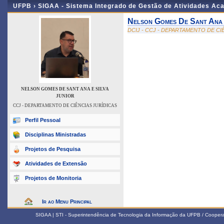
UFPB ›
SIGAA - Sistema Integrado de Gestão de Atividades Ac
Nelson Gomes De Sant Ana 
DCIJ - CCJ - DEPARTAMENTO DE CI
NELSON GOMES DE SANT ANA E SILVA
JUNIOR
CCJ - DEPARTAMENTO DE CIÊNCIAS JURÍDICAS
Perfil Pessoal
Disciplinas Ministradas
Projetos de Pesquisa
Atividades de Extensão
Projetos de Monitoria
Ir ao Menu Principal
SIGAA | STI - Superintendência de Tecnologia da Informação da UFPB / Coope