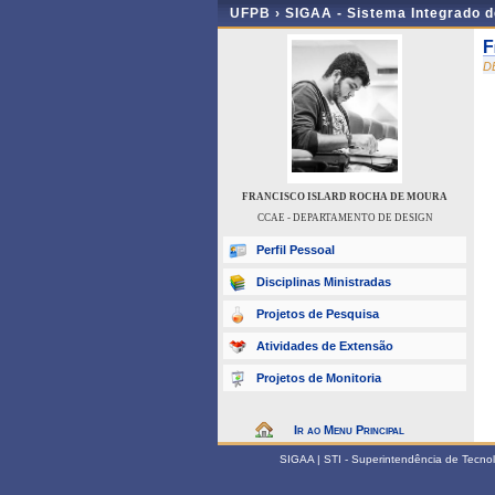
UFPB ›
SIGAA - Sistema Integrado 
F
D
FRANCISCO ISLARD ROCHA DE MOURA
CCAE - DEPARTAMENTO DE DESIGN
Perfil Pessoal
Disciplinas Ministradas
Projetos de Pesquisa
Atividades de Extensão
Projetos de Monitoria
Ir ao Menu Principal
SIGAA | STI - Superintendência de Tecn