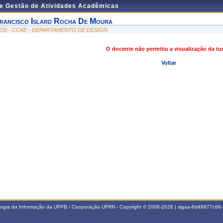
de Gestão de Atividades Acadêmicas
rancisco Islard Rocha De Moura
ESI - CCAE - DEPARTAMENTO DE DESIGN
O docente não permitiu a visualização da t
Voltar
ologia da Informação da UFPB / Cooperação UFRN - Copyright © 2006-2026 | sigaa-6d48877c6