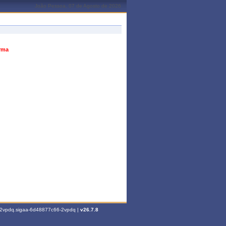
João Pessoa, 07 de Agosto de 2026
urma
6-2vpdq.sigaa-6d48877c66-2vpdq |
v26.7.8