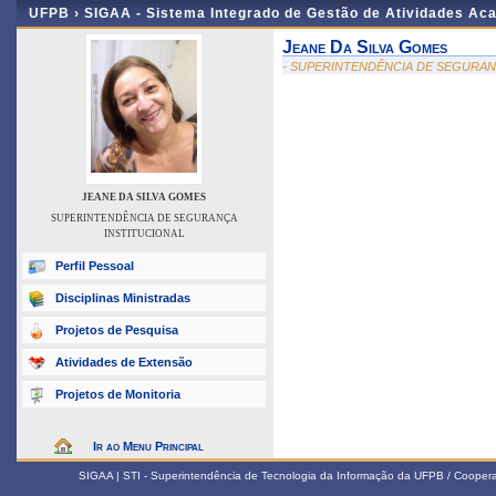
UFPB ›
SIGAA - Sistema Integrado de Gestão de Atividades Ac
Jeane Da Silva Gomes
- SUPERINTENDÊNCIA DE SEGURAN
JEANE DA SILVA GOMES
SUPERINTENDÊNCIA DE SEGURANÇA
INSTITUCIONAL
Perfil Pessoal
Disciplinas Ministradas
Projetos de Pesquisa
Atividades de Extensão
Projetos de Monitoria
Ir ao Menu Principal
SIGAA | STI - Superintendência de Tecnologia da Informação da UFPB / Coope