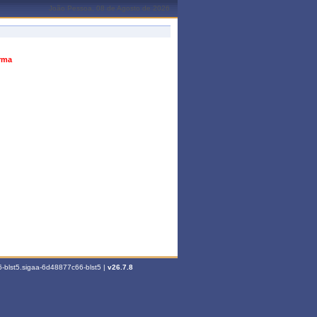
João Pessoa, 08 de Agosto de 2026
urma
-blst5.sigaa-6d48877c66-blst5 |
v26.7.8