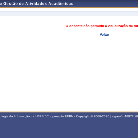
de Gestão de Atividades Acadêmicas
O docente não permitiu a visualização da t
Voltar
nologia da Informação da UFPB / Cooperação UFRN - Copyright © 2006-2026 | sigaa-6d48877c66