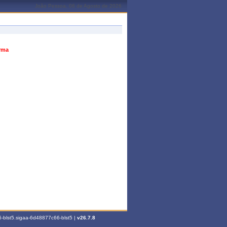
João Pessoa, 06 de Agosto de 2026
urma
-blst5.sigaa-6d48877c66-blst5 |
v26.7.8