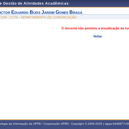
de Gestão de Atividades Acadêmicas
ictor Eduardo Bijos Jardim Gomes Braga
COM - CCTA - DEPARTAMENTO DE COMUNICAÇÃO
O docente não permitiu a visualização da t
Voltar
nologia da Informação da UFPB / Cooperação UFRN - Copyright © 2006-2026 | sigaa-6d48877c66