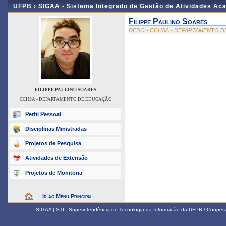
UFPB ›
SIGAA - Sistema Integrado de Gestão de Atividades Ac
Filippe Paulino Soares
DEDO - CCHSA - DEPARTAMENTO 
FILIPPE PAULINO SOARES
CCHSA - DEPARTAMENTO DE EDUCAÇÃO
Perfil Pessoal
Disciplinas Ministradas
Projetos de Pesquisa
Atividades de Extensão
Projetos de Monitoria
Ir ao Menu Principal
SIGAA | STI - Superintendência de Tecnologia da Informação da UFPB / Coope