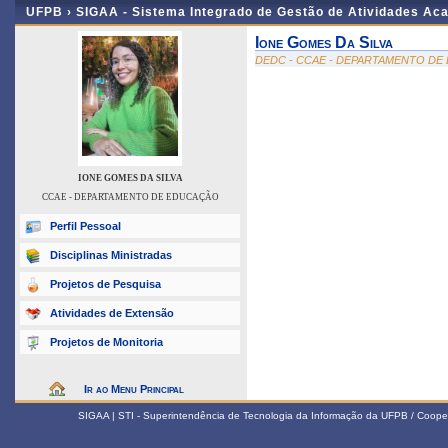
UFPB ›
SIGAA - Sistema Integrado de Gestão de Atividades Ac
Ione Gomes Da Silva
DEDC - CCAE - DEPARTAMENTO D
IONE GOMES DA SILVA
CCAE - DEPARTAMENTO DE EDUCAÇÃO
Perfil Pessoal
Disciplinas Ministradas
Projetos de Pesquisa
Atividades de Extensão
Projetos de Monitoria
Ir ao Menu Principal
SIGAA | STI - Superintendência de Tecnologia da Informação da UFPB / Coope