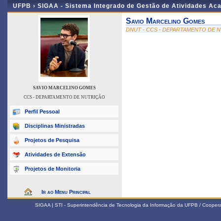
UFPB ›
SIGAA - Sistema Integrado de Gestão de Atividades Ac
Savio Marcelino Gomes
DNUT - CCS - DEPARTAMENTO DE 
SAVIO MARCELINO GOMES
CCS - DEPARTAMENTO DE NUTRIÇÃO
Perfil Pessoal
Disciplinas Ministradas
Projetos de Pesquisa
Atividades de Extensão
Projetos de Monitoria
Ir ao Menu Principal
SIGAA | STI - Superintendência de Tecnologia da Informação da UFPB / Coope