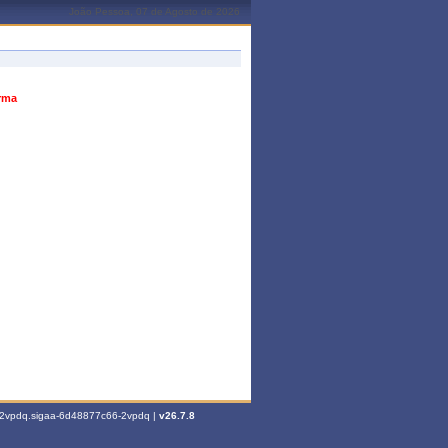
João Pessoa, 07 de Agosto de 2026
urma
6-2vpdq.sigaa-6d48877c66-2vpdq |
v26.7.8