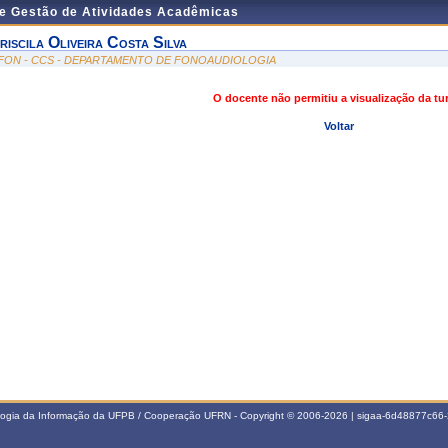
de Gestão de Atividades Acadêmicas
riscila Oliveira Costa Silva
FON - CCS - DEPARTAMENTO DE FONOAUDIOLOGIA
O docente não permitiu a visualização da t
Voltar
ologia da Informação da UFPB / Cooperação UFRN - Copyright © 2006-2026 | sigaa-6d48877c6