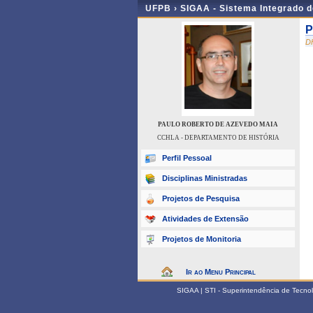
UFPB ›
SIGAA - Sistema Integrado 
P
D
PAULO ROBERTO DE AZEVEDO MAIA
CCHLA - DEPARTAMENTO DE HISTÓRIA
Perfil Pessoal
Disciplinas Ministradas
Projetos de Pesquisa
Atividades de Extensão
Projetos de Monitoria
Ir ao Menu Principal
SIGAA | STI - Superintendência de Tecn