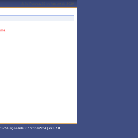
João Pessoa, 09 de Agosto de 2026
urma
6-h2c54.sigaa-6d48877c66-h2c54 |
v26.7.8