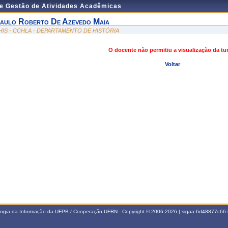
de Gestão de Atividades Acadêmicas
aulo Roberto De Azevedo Maia
HIS - CCHLA - DEPARTAMENTO DE HISTÓRIA
O docente não permitiu a visualização da t
Voltar
ologia da Informação da UFPB / Cooperação UFRN - Copyright © 2006-2026 | sigaa-6d48877c6