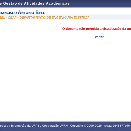
de Gestão de Atividades Acadêmicas
rancisco Antonio Belo
EEL - CEAR - DEPARTAMENTO DE ENGENHARIA ELÉTRICA
O docente não permitiu a visualização da t
Voltar
ologia da Informação da UFPB / Cooperação UFRN - Copyright © 2006-2026 | sigaa-6d48877c6