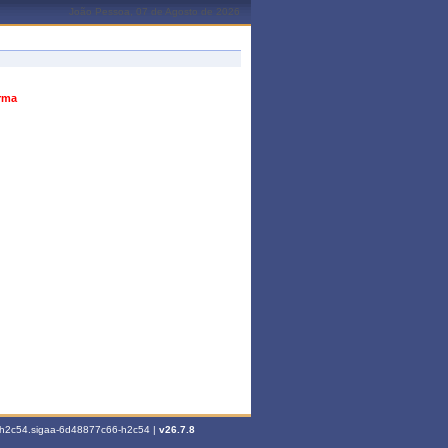
João Pessoa, 07 de Agosto de 2026
urma
6-h2c54.sigaa-6d48877c66-h2c54 |
v26.7.8