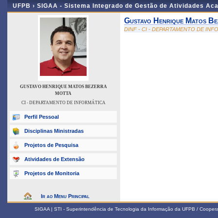
UFPB ›
SIGAA - Sistema Integrado de Gestão de Atividades Ac
Gustavo Henrique Matos Be
DINF - CI - DEPARTAMENTO DE IN
GUSTAVO HENRIQUE MATOS BEZERRA
MOTTA
CI - DEPARTAMENTO DE INFORMÁTICA
Perfil Pessoal
Disciplinas Ministradas
Projetos de Pesquisa
Atividades de Extensão
Projetos de Monitoria
Ir ao Menu Principal
SIGAA | STI - Superintendência de Tecnologia da Informação da UFPB / Coope