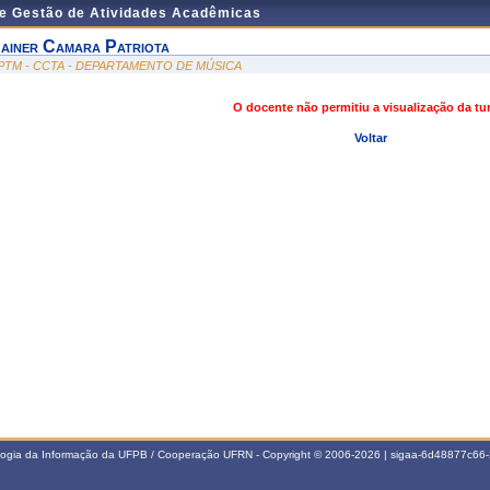
de Gestão de Atividades Acadêmicas
ainer Camara Patriota
PTM - CCTA - DEPARTAMENTO DE MÚSICA
O docente não permitiu a visualização da t
Voltar
ologia da Informação da UFPB / Cooperação UFRN - Copyright © 2006-2026 | sigaa-6d48877c6