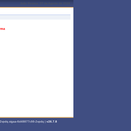
João Pessoa, 07 de Agosto de 2026
urma
6-2vpdq.sigaa-6d48877c66-2vpdq |
v26.7.8