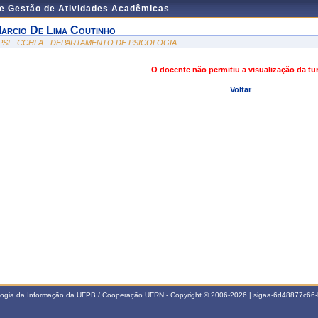
de Gestão de Atividades Acadêmicas
arcio De Lima Coutinho
PSI - CCHLA - DEPARTAMENTO DE PSICOLOGIA
O docente não permitiu a visualização da t
Voltar
ologia da Informação da UFPB / Cooperação UFRN - Copyright © 2006-2026 | sigaa-6d48877c6