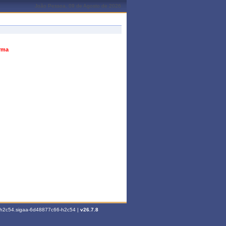
João Pessoa, 09 de Agosto de 2026
urma
6-h2c54.sigaa-6d48877c66-h2c54 |
v26.7.8