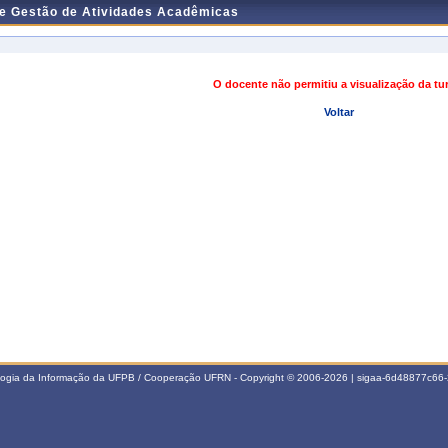
de Gestão de Atividades Acadêmicas
O docente não permitiu a visualização da t
Voltar
ologia da Informação da UFPB / Cooperação UFRN - Copyright © 2006-2026 | sigaa-6d48877c6