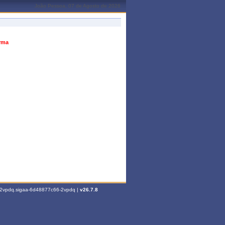
João Pessoa, 07 de Agosto de 2026
urma
6-2vpdq.sigaa-6d48877c66-2vpdq |
v26.7.8