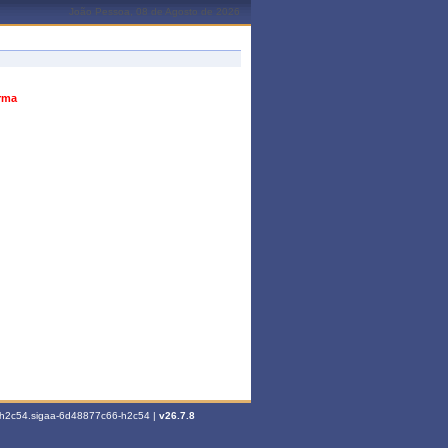
João Pessoa, 08 de Agosto de 2026
urma
6-h2c54.sigaa-6d48877c66-h2c54 |
v26.7.8