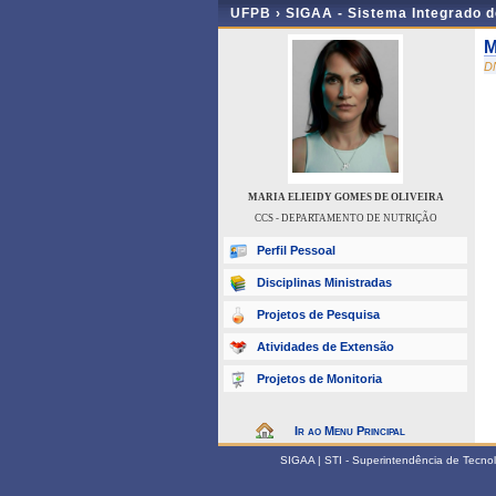
UFPB ›
SIGAA - Sistema Integrado 
M
D
MARIA ELIEIDY GOMES DE OLIVEIRA
CCS - DEPARTAMENTO DE NUTRIÇÃO
Perfil Pessoal
Disciplinas Ministradas
Projetos de Pesquisa
Atividades de Extensão
Projetos de Monitoria
Ir ao Menu Principal
SIGAA | STI - Superintendência de Tecn