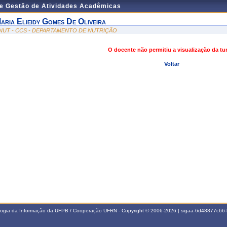
de Gestão de Atividades Acadêmicas
aria Elieidy Gomes De Oliveira
NUT - CCS - DEPARTAMENTO DE NUTRIÇÃO
O docente não permitiu a visualização da t
Voltar
ologia da Informação da UFPB / Cooperação UFRN - Copyright © 2006-2026 | sigaa-6d48877c6