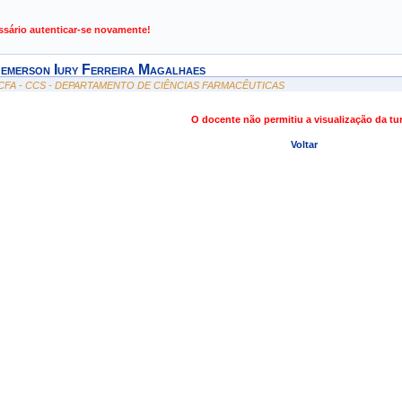
de Gestão de Atividades Acadêmicas
ssário autenticar-se novamente!
emerson Iury Ferreira Magalhaes
CFA - CCS - DEPARTAMENTO DE CIÊNCIAS FARMACÊUTICAS
O docente não permitiu a visualização da t
Voltar