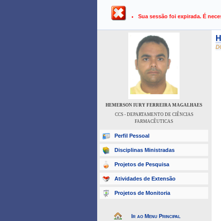
UFPB ›
SIGAA - Sistema Integrado 
Sua sessão foi expirada. É nece
H
D
HEMERSON IURY FERREIRA MAGALHAES
CCS - DEPARTAMENTO DE CIÊNCIAS
FARMACÊUTICAS
Perfil Pessoal
Disciplinas Ministradas
Projetos de Pesquisa
Atividades de Extensão
Projetos de Monitoria
Ir ao Menu Principal