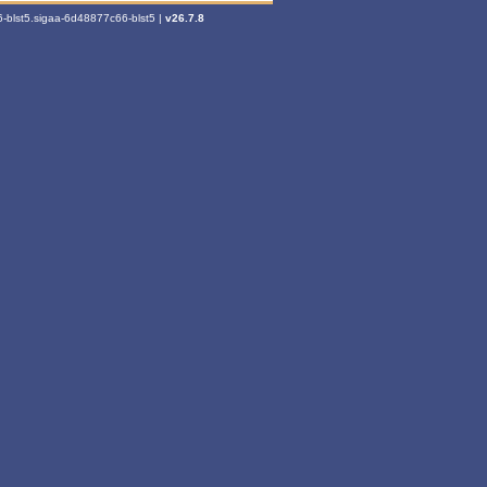
-blst5.sigaa-6d48877c66-blst5 |
v26.7.8