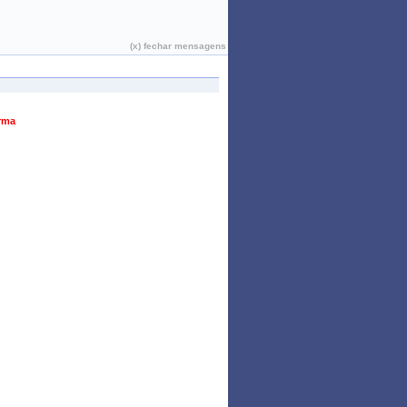
João Pessoa, 07 de Agosto de 2026
(x) fechar mensagens
urma