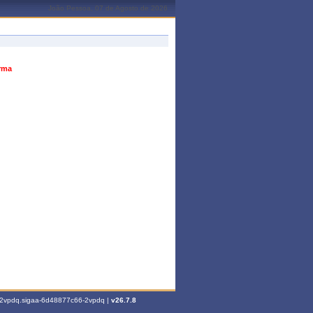
João Pessoa, 07 de Agosto de 2026
urma
6-2vpdq.sigaa-6d48877c66-2vpdq |
v26.7.8