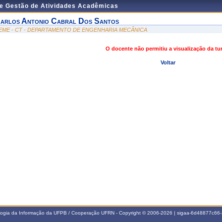
de Gestão de Atividades Acadêmicas
arlos Antonio Cabral Dos Santos
EME - CT - DEPARTAMENTO DE ENGENHARIA MECÂNICA
O docente não permitiu a visualização da t
Voltar
ologia da Informação da UFPB / Cooperação UFRN - Copyright © 2006-2026 | sigaa-6d48877c6