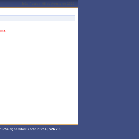
João Pessoa, 08 de Agosto de 2026
urma
6-h2c54.sigaa-6d48877c66-h2c54 |
v26.7.8