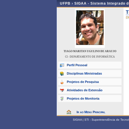
UFPB ›
SIGAA - Sistema Integrado 
T
D
TIAGO MARITAN UGULINO DE ARAUJO
CI - DEPARTAMENTO DE INFORMÁTICA
Perfil Pessoal
Disciplinas Ministradas
Projetos de Pesquisa
Atividades de Extensão
Projetos de Monitoria
Ir ao Menu Principal
SIGAA | STI - Superintendência de Tecn