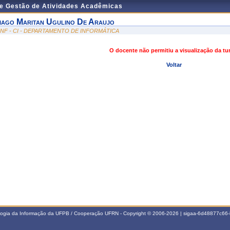
de Gestão de Atividades Acadêmicas
iago Maritan Ugulino De Araujo
INF - CI - DEPARTAMENTO DE INFORMÁTICA
O docente não permitiu a visualização da t
Voltar
ologia da Informação da UFPB / Cooperação UFRN - Copyright © 2006-2026 | sigaa-6d48877c6