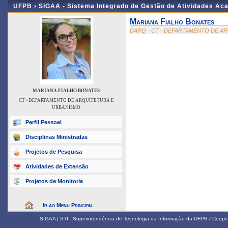
UFPB ›
SIGAA - Sistema Integrado de Gestão de Atividades Ac
Mariana Fialho Bonates
DARQ - CT - DEPARTAMENTO DE A
MARIANA FIALHO BONATES
CT - DEPARTAMENTO DE ARQUITETURA E
URBANISMO
Perfil Pessoal
Disciplinas Ministradas
Projetos de Pesquisa
Atividades de Extensão
Projetos de Monitoria
Ir ao Menu Principal
SIGAA | STI - Superintendência de Tecnologia da Informação da UFPB / Coope