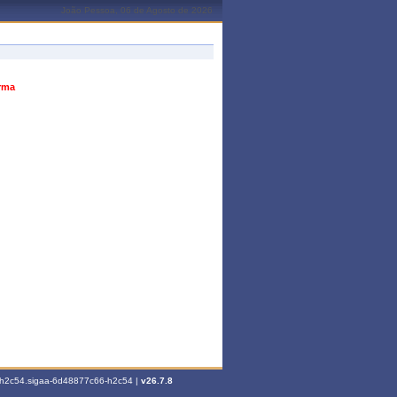
João Pessoa, 06 de Agosto de 2026
urma
6-h2c54.sigaa-6d48877c66-h2c54 |
v26.7.8