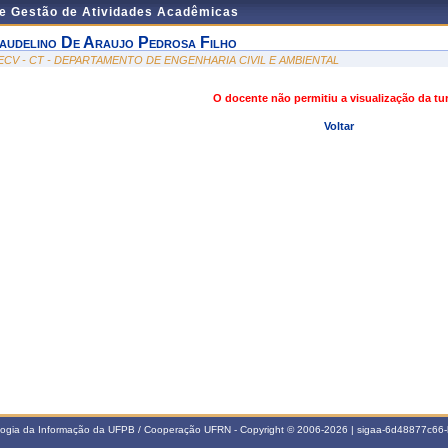
de Gestão de Atividades Acadêmicas
audelino De Araujo Pedrosa Filho
ECV - CT - DEPARTAMENTO DE ENGENHARIA CIVIL E AMBIENTAL
O docente não permitiu a visualização da t
Voltar
ologia da Informação da UFPB / Cooperação UFRN - Copyright © 2006-2026 | sigaa-6d48877c6