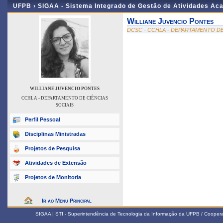
UFPB ›
SIGAA - Sistema Integrado de Gestão de Atividades Ac
Williane Juvencio Pontes
DCSC - CCHLA - DEPARTAMENTO DE
WILLIANE JUVENCIO PONTES
CCHLA - DEPARTAMENTO DE CIÊNCIAS
SOCIAIS
Perfil Pessoal
Disciplinas Ministradas
Projetos de Pesquisa
Atividades de Extensão
Projetos de Monitoria
Ir ao Menu Principal
SIGAA | STI - Superintendência de Tecnologia da Informação da UFPB / Coope