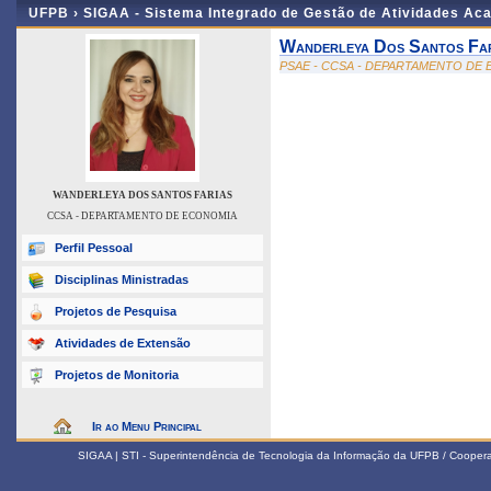
UFPB ›
SIGAA - Sistema Integrado de Gestão de Atividades Ac
Wanderleya Dos Santos Far
PSAE - CCSA - DEPARTAMENTO DE
WANDERLEYA DOS SANTOS FARIAS
CCSA - DEPARTAMENTO DE ECONOMIA
Perfil Pessoal
Disciplinas Ministradas
Projetos de Pesquisa
Atividades de Extensão
Projetos de Monitoria
Ir ao Menu Principal
SIGAA | STI - Superintendência de Tecnologia da Informação da UFPB / Coope