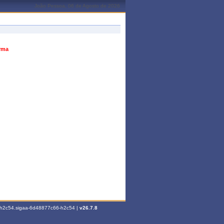
João Pessoa, 06 de Agosto de 2026
urma
6-h2c54.sigaa-6d48877c66-h2c54 |
v26.7.8