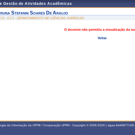
de Gestão de Atividades Acadêmicas
runa Stefanni Soares De Araujo
CIJ - CCJ - DEPARTAMENTO DE CIÊNCIAS JURÍDICAS
O docente não permitiu a visualização da t
Voltar
ologia da Informação da UFPB / Cooperação UFRN - Copyright © 2006-2026 | sigaa-6d48877c6