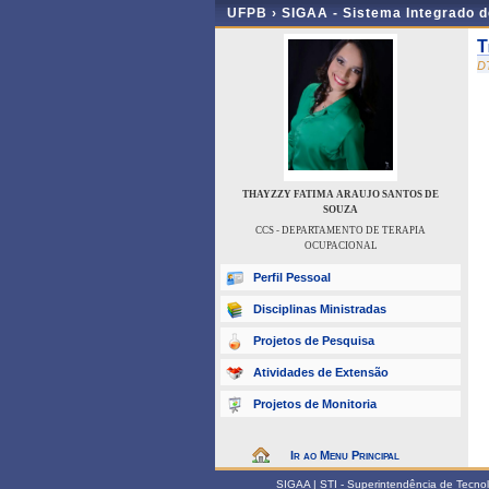
UFPB ›
SIGAA - Sistema Integrado 
T
D
THAYZZY FATIMA ARAUJO SANTOS DE
SOUZA
CCS - DEPARTAMENTO DE TERAPIA
OCUPACIONAL
Perfil Pessoal
Disciplinas Ministradas
Projetos de Pesquisa
Atividades de Extensão
Projetos de Monitoria
Ir ao Menu Principal
SIGAA | STI - Superintendência de Tecn