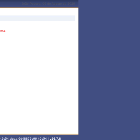
João Pessoa, 06 de Agosto de 2026
urma
6-h2c54.sigaa-6d48877c66-h2c54 |
v26.7.8