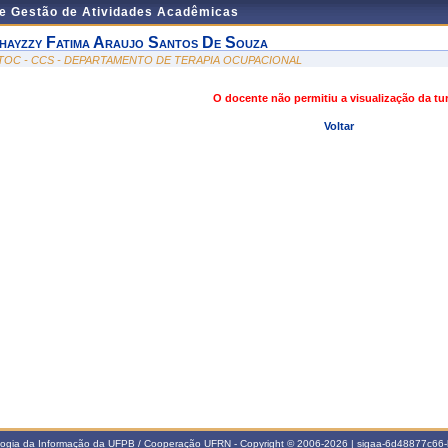
de Gestão de Atividades Acadêmicas
hayzzy Fatima Araujo Santos De Souza
TOC - CCS - DEPARTAMENTO DE TERAPIA OCUPACIONAL
O docente não permitiu a visualização da t
Voltar
ologia da Informação da UFPB / Cooperação UFRN - Copyright © 2006-2026 | sigaa-6d48877c6