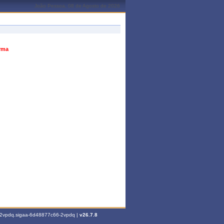
João Pessoa, 08 de Agosto de 2026
urma
6-2vpdq.sigaa-6d48877c66-2vpdq |
v26.7.8