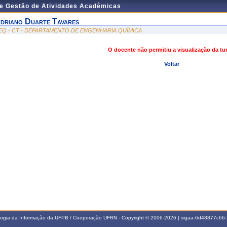
de Gestão de Atividades Acadêmicas
driano Duarte Tavares
EQ - CT - DEPARTAMENTO DE ENGENHARIA QUÍMICA
O docente não permitiu a visualização da t
Voltar
ologia da Informação da UFPB / Cooperação UFRN - Copyright © 2006-2026 | sigaa-6d48877c6