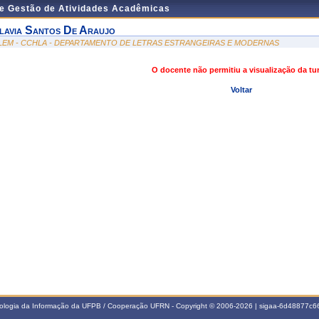
de Gestão de Atividades Acadêmicas
lavia Santos De Araujo
LEM - CCHLA - DEPARTAMENTO DE LETRAS ESTRANGEIRAS E MODERNAS
O docente não permitiu a visualização da t
Voltar
nologia da Informação da UFPB / Cooperação UFRN - Copyright © 2006-2026 | sigaa-6d48877c66