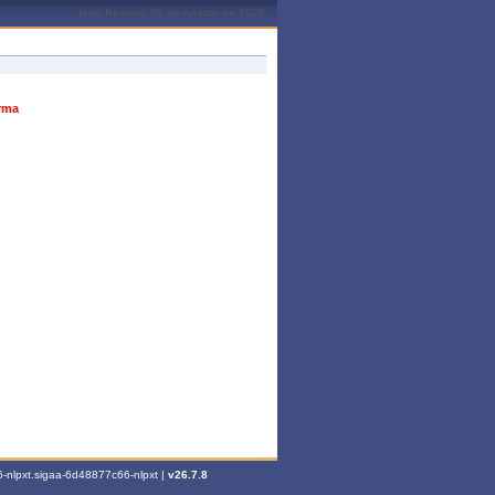
João Pessoa, 06 de Agosto de 2026
urma
-nlpxt.sigaa-6d48877c66-nlpxt |
v26.7.8