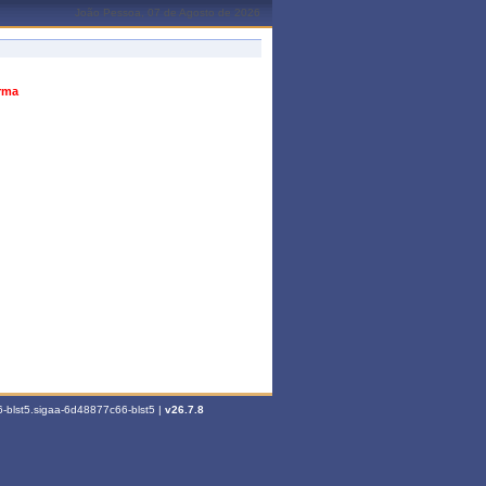
João Pessoa, 07 de Agosto de 2026
urma
-blst5.sigaa-6d48877c66-blst5 |
v26.7.8