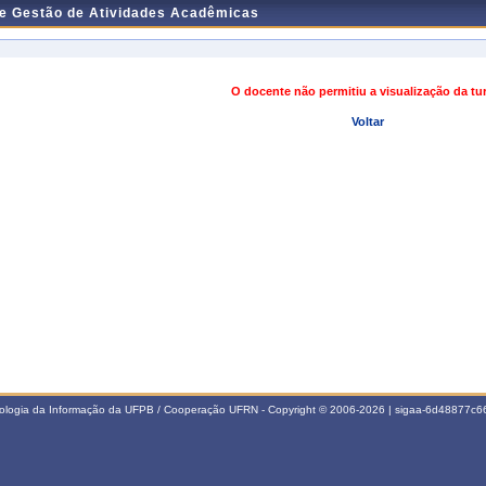
de Gestão de Atividades Acadêmicas
O docente não permitiu a visualização da t
Voltar
nologia da Informação da UFPB / Cooperação UFRN - Copyright © 2006-2026 | sigaa-6d48877c66