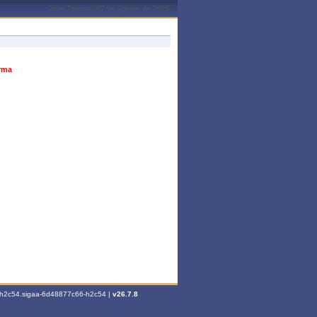
João Pessoa, 07 de Agosto de 2026
urma
6-h2c54.sigaa-6d48877c66-h2c54 |
v26.7.8