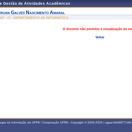
de Gestão de Atividades Acadêmicas
ruan Galves Nascimento Amaral
INF - CI - DEPARTAMENTO DE INFORMÁTICA
O docente não permitiu a visualização da t
Voltar
ologia da Informação da UFPB / Cooperação UFRN - Copyright © 2006-2026 | sigaa-6d48877c6