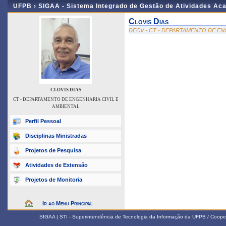
UFPB ›
SIGAA - Sistema Integrado de Gestão de Atividades Ac
Clovis Dias
DECV - CT - DEPARTAMENTO DE EN
CLOVIS DIAS
CT - DEPARTAMENTO DE ENGENHARIA CIVIL E
AMBIENTAL
Perfil Pessoal
Disciplinas Ministradas
Projetos de Pesquisa
Atividades de Extensão
Projetos de Monitoria
Ir ao Menu Principal
SIGAA | STI - Superintendência de Tecnologia da Informação da UFPB / Coope