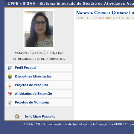
UFPB ›
SIGAA - Sistema Integrado de Gestão de Atividades Ac
Natasha Correia Queiroz Li
DINF - CI - DEPARTAMENTO DE IN
NATASHA CORREIA QUEIROZ LINO
CI - DEPARTAMENTO DE INFORMÁTICA
Perfil Pessoal
Disciplinas Ministradas
Projetos de Pesquisa
Atividades de Extensão
Projetos de Monitoria
Ir ao Menu Principal
SIGAA | STI - Superintendência de Tecnologia da Informação da UFPB / Coope