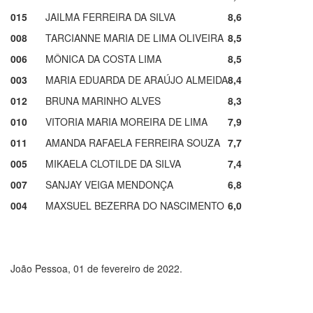
015
JAILMA FERREIRA DA SILVA
8,6
008
TARCIANNE MARIA DE LIMA OLIVEIRA
8,5
006
MÔNICA DA COSTA LIMA
8,5
003
MARIA EDUARDA DE ARAÚJO ALMEIDA
8,4
012
BRUNA MARINHO ALVES
8,3
010
VITORIA MARIA MOREIRA DE LIMA
7,9
011
AMANDA RAFAELA FERREIRA SOUZA
7,7
005
MIKAELA CLOTILDE DA SILVA
7,4
007
SANJAY VEIGA MENDONÇA
6,8
004
MAXSUEL BEZERRA DO NASCIMENTO
6,0
João Pessoa, 01 de fevereiro de 2022.