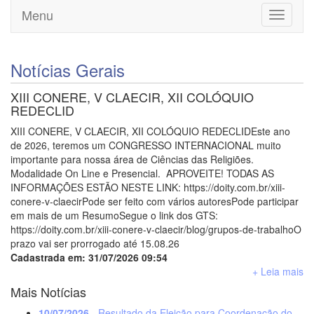
Menu
Toggle
navigati
Notícias Gerais
XIII CONERE, V CLAECIR, XII COLÓQUIO
REDECLID
XIII CONERE, V CLAECIR, XII COLÓQUIO REDECLIDEste ano
de 2026, teremos um CONGRESSO INTERNACIONAL muito
importante para nossa área de Ciências das Religiões.
Modalidade On Line e Presencial. APROVEITE! TODAS AS
INFORMAÇÕES ESTÃO NESTE LINK: https://doity.com.br/xiii-
conere-v-claecirPode ser feito com vários autoresPode participar
em mais de um ResumoSegue o link dos GTS:
https://doity.com.br/xiii-conere-v-claecir/blog/grupos-de-trabalhoO
prazo vai ser prorrogado até 15.08.26
Cadastrada em: 31/07/2026 09:54
+ Leia mais
Mais Notícias
10/07/2026
- Resultado da Eleição para Coordenação do