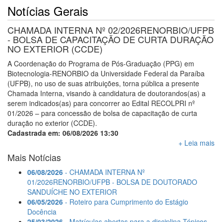
Notícias Gerais
CHAMADA INTERNA Nº 02/2026RENORBIO/UFPB
- BOLSA DE CAPACITAÇÃO DE CURTA DURAÇÃO
NO EXTERIOR (CCDE)
A Coordenação do Programa de Pós-Graduação (PPG) em
Biotecnologia-RENORBIO da Universidade Federal da Paraíba
(UFPB), no uso de suas atribuições, torna pública a presente
Chamada Interna, visando à candidatura de doutorandos(as) a
serem indicados(as) para concorrer ao Edital RECOLPRI nº
01/2026 – para concessão de bolsa de capacitação de curta
duração no exterior (CCDE).
Cadastrada em: 06/08/2026 13:30
+ Leia mais
Mais Notícias
06/08/2026
- CHAMADA INTERNA Nº
01/2026RENORBIO/UFPB - BOLSA DE DOUTORADO
SANDUÍCHE NO EXTERIOR
06/05/2026
- Roteiro para Cumprimento do Estágio
Docência
25/03/2026
- Matrículas abertas para a disciplina Tópicos