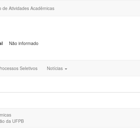
o de Atividades Acadêmicas
al
Não informado
rocessos Seletivos
Notícias
êmicas
ação da UFPB