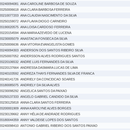
20240094081
ANA CAROLINE BARBOSA DE SOUZA
20250006618
ANA CLARA BARBOSA FERREIRA
20210077203
ANA CLAUDIA NASCIMENTO DA SILVA
20250159072
ANA FLAVIA DIOGO CARNEIRO
20190020575
ANA LOISA CARDOSO FERREIRA
20220154594
ANA MARIA AZEVEDO DE LUCENA
20230005079
ANASTACIA FONSECA DA SILVA
20250006636
ANA VITORIA EVANGELISTA GOMES
20240094303
ANDERSON DOS SANTOS RIBEIRO SILVA
20250007052
ANDERSSON ALVES RODRIGUES SANTOS
20220106532
ANDRE LUIS FERNANDES DA SILVA
20220137664
ANDRESSA DASMARA LUCAS DE LIMA
20240103592
ANDREZA THAYS FERNANDES SILVA DE FRANCA
20240141726
ANDRIELY DA CONCEICAO SOARES
20180085075
ANDRIELY DA SILVA ALVES
20230098292
ANGELICA SANTOS DA PAIXAO
20250137333
ANGELO GABRIEL CANDIDO DA SILVA
20230125818
ANNA CLARA SANTOS FERREIRA
20200001909
ANNA KAROLYNE ALVES BORGES
20230139662
ANNY HÉLIA DE ANDRADE RODRIGUES
20180044359
ANNY VALDEISE LOPES DOS SANTOS
20240098410
ANTONIO GABRIEL RIBEIRO DOS SANTOS PAIXAO