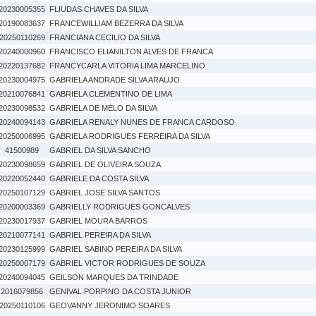
20230005355
FLIUDAS CHAVES DA SILVA
20190083637
FRANCEWILLIAM BEZERRA DA SILVA
20250110269
FRANCIANA CECILIO DA SILVA
20240000960
FRANCISCO ELIANILTON ALVES DE FRANCA
20220137682
FRANCYCARLA VITORIA LIMA MARCELINO
20230004975
GABRIELA ANDRADE SILVA ARAUJO
20210076841
GABRIELA CLEMENTINO DE LIMA
20230098532
GABRIELA DE MELO DA SILVA
20240094143
GABRIELA RENALY NUNES DE FRANCA CARDOSO
20250006995
GABRIELA RODRIGUES FERREIRA DA SILVA
41500989
GABRIEL DA SILVA SANCHO
20230098659
GABRIEL DE OLIVEIRA SOUZA
20220052440
GABRIELE DA COSTA SILVA
20250107129
GABRIEL JOSE SILVA SANTOS
20200003369
GABRIELLY RODRIGUES GONCALVES
20230017937
GABRIEL MOURA BARROS
20210077141
GABRIEL PEREIRA DA SILVA
20230125999
GABRIEL SABINO PEREIRA DA SILVA
20250007179
GABRIEL VICTOR RODRIGUES DE SOUZA
20240094045
GEILSON MARQUES DA TRINDADE
2016079856
GENIVAL PORPINO DA COSTA JUNIOR
20250110106
GEOVANNY JERONIMO SOARES