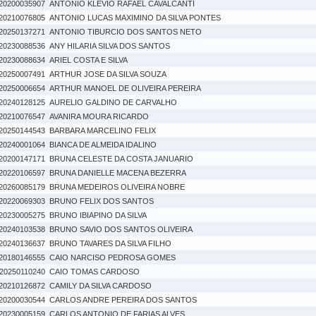
20200035907
ANTONIO KLEVIO RAFAEL CAVALCANTI
20210076805
ANTONIO LUCAS MAXIMINO DA SILVA PONTES
20250137271
ANTONIO TIBURCIO DOS SANTOS NETO
20230088536
ANY HILARIA SILVA DOS SANTOS
20230088634
ARIEL COSTA E SILVA
20250007491
ARTHUR JOSE DA SILVA SOUZA
20250006654
ARTHUR MANOEL DE OLIVEIRA PEREIRA
20240128125
AURELIO GALDINO DE CARVALHO
20210076547
AVANIRA MOURA RICARDO
20250144543
BARBARA MARCELINO FELIX
20240001064
BIANCA DE ALMEIDA IDALINO
20200147171
BRUNA CELESTE DA COSTA JANUARIO
20220106597
BRUNA DANIELLE MACENA BEZERRA
20260085179
BRUNA MEDEIROS OLIVEIRA NOBRE
20220069303
BRUNO FELIX DOS SANTOS
20230005275
BRUNO IBIAPINO DA SILVA
20240103538
BRUNO SAVIO DOS SANTOS OLIVEIRA
20240136637
BRUNO TAVARES DA SILVA FILHO
20180146555
CAIO NARCISO PEDROSA GOMES
20250110240
CAIO TOMAS CARDOSO
20210126872
CAMILY DA SILVA CARDOSO
20200030544
CARLOS ANDRE PEREIRA DOS SANTOS
20230005159
CARLOS ANTONIO DE FARIAS ALVES