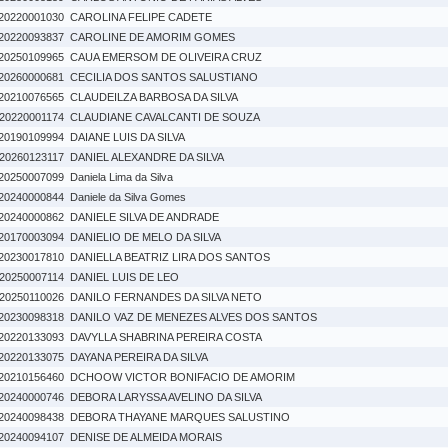
20220001030
CAROLINA FELIPE CADETE
20220093837
CAROLINE DE AMORIM GOMES
20250109965
CAUA EMERSOM DE OLIVEIRA CRUZ
20260000681
CECILIA DOS SANTOS SALUSTIANO
20210076565
CLAUDEILZA BARBOSA DA SILVA
20220001174
CLAUDIANE CAVALCANTI DE SOUZA
20190109994
DAIANE LUIS DA SILVA
20260123117
DANIEL ALEXANDRE DA SILVA
20250007099
Daniela Lima da Silva
20240000844
Daniele da Silva Gomes
20240000862
DANIELE SILVA DE ANDRADE
20170003094
DANIELIO DE MELO DA SILVA
20230017810
DANIELLA BEATRIZ LIRA DOS SANTOS
20250007114
DANIEL LUIS DE LEO
20250110026
DANILO FERNANDES DA SILVA NETO
20230098318
DANILO VAZ DE MENEZES ALVES DOS SANTOS
20220133093
DAVYLLA SHABRINA PEREIRA COSTA
20220133075
DAYANA PEREIRA DA SILVA
20210156460
DCHOOW VICTOR BONIFACIO DE AMORIM
20240000746
DEBORA LARYSSA AVELINO DA SILVA
20240098438
DEBORA THAYANE MARQUES SALUSTINO
20240094107
DENISE DE ALMEIDA MORAIS