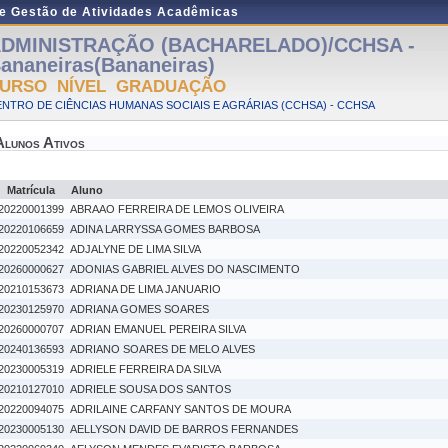
de Gestão de Atividades Acadêmicas
DMINISTRAÇÃO (BACHARELADO)/CCHSA -
ananeiras(Bananeiras)
URSO NÍVEL GRADUAÇÃO
NTRO DE CIÊNCIAS HUMANAS SOCIAIS E AGRÁRIAS (CCHSA) - CCHSA
Alunos Ativos
Matrícula
Aluno
20220001399
ABRAAO FERREIRA DE LEMOS OLIVEIRA
20220106659
ADINA LARRYSSA GOMES BARBOSA
20220052342
ADJALYNE DE LIMA SILVA
20260000627
ADONIAS GABRIEL ALVES DO NASCIMENTO
20210153673
ADRIANA DE LIMA JANUARIO
20230125970
ADRIANA GOMES SOARES
20260000707
ADRIAN EMANUEL PEREIRA SILVA
20240136593
ADRIANO SOARES DE MELO ALVES
20230005319
ADRIELE FERREIRA DA SILVA
20210127010
ADRIELE SOUSA DOS SANTOS
20220094075
ADRILAINE CARFANY SANTOS DE MOURA
20230005130
AELLYSON DAVID DE BARROS FERNANDES