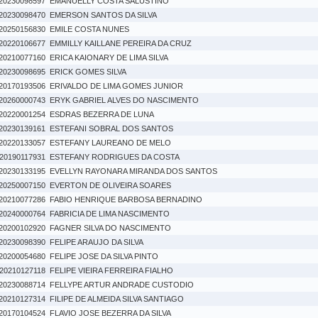
20230098597
EMANUELLY COSTA SALUSTINO
20230098470
EMERSON SANTOS DA SILVA
20250156830
EMILE COSTA NUNES
20220106677
EMMILLY KAILLANE PEREIRA DA CRUZ
20210077160
ERICA KAIONARY DE LIMA SILVA
20230098695
ERICK GOMES SILVA
20170193506
ERIVALDO DE LIMA GOMES JUNIOR
20260000743
ERYK GABRIEL ALVES DO NASCIMENTO
20220001254
ESDRAS BEZERRA DE LUNA
20230139161
ESTEFANI SOBRAL DOS SANTOS
20220133057
ESTEFANY LAUREANO DE MELO
20190117931
ESTEFANY RODRIGUES DA COSTA
20230133195
EVELLYN RAYONARA MIRANDA DOS SANTOS
20250007150
EVERTON DE OLIVEIRA SOARES
20210077286
FABIO HENRIQUE BARBOSA BERNADINO
20240000764
FABRICIA DE LIMA NASCIMENTO
20200102920
FAGNER SILVA DO NASCIMENTO
20230098390
FELIPE ARAUJO DA SILVA
20200054680
FELIPE JOSE DA SILVA PINTO
20210127118
FELIPE VIEIRA FERREIRA FIALHO
20230088714
FELLYPE ARTUR ANDRADE CUSTODIO
20210127314
FILIPE DE ALMEIDA SILVA SANTIAGO
20170104524
FLAVIO JOSE BEZERRA DA SILVA