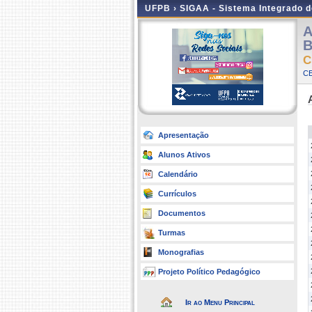
UFPB ›
SIGAA - Sistema Integrado 
A
B
C
CE
Apresentação
Alunos Ativos
Calendário
Currículos
Documentos
Turmas
Monografias
Projeto Político Pedagógico
Ir ao Menu Principal