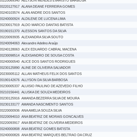
20220069340
AELYSON MENDES EVARISTO BARBOSA
20220127917
ALANA DEANE FERREIRA GOMES
20240103574
ALAN ANDRE DOS SANTOS
20240000924
ALDILENE DE LUCENA LIMA
20230017919
ALDO MARCIO DANTAS BATISTA
20190151370
ALESSON SANTOS DA SILVA
20220093935
ALEXANDRA SILVA SOUTO
20240094063
Alexandre Adelino Araújo
20240128063
ALEX EDUARDO CABRAL MACENA
20230098514
ALEXSANDRO DE SOUSA COSTA
20240000540
ALICE DOS SANTOS RODRIGUES
20230125890
ALINE DE OLIVEIRA SALVADOR
20230005112
ALLAN MATHEUS FELIX DOS SANTOS
20190142676
ALLYSON DA SILVA BARBOSA
20230005337
ALUISIO PAULINO DE AZEVEDO FILHO
20210156441
ALUSKA DE SOUZA MEDEIROS
20230125916
AMANDA BEZERRA SILVA DE MOURA
20230133177
AMANDA NASCIMENTO SANTOS
20220000936
ANA AMELIA SOUZA SILVA
20220094010
ANA BEATRIZ DE MORAIS GONCALVES
20220093917
ANA BEATRIZ DE OLIVEIRA MEDEIROS
20240000808
ANA BEATRIZ GOMES BATISTA
20240000826
ANA BEATRIZ MARQUES BELTRAO DA CRUZ