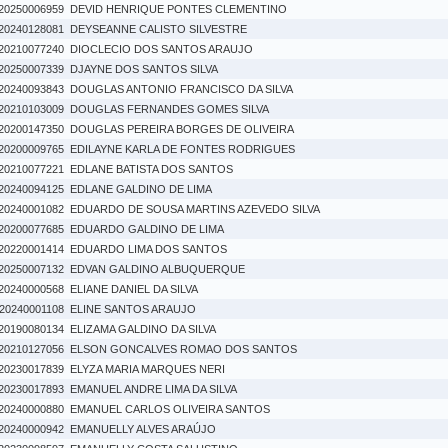
20250006959
DEVID HENRIQUE PONTES CLEMENTINO
20240128081
DEYSEANNE CALISTO SILVESTRE
20210077240
DIOCLECIO DOS SANTOS ARAUJO
20250007339
DJAYNE DOS SANTOS SILVA
20240093843
DOUGLAS ANTONIO FRANCISCO DA SILVA
20210103009
DOUGLAS FERNANDES GOMES SILVA
20200147350
DOUGLAS PEREIRA BORGES DE OLIVEIRA
20200009765
EDILAYNE KARLA DE FONTES RODRIGUES
20210077221
EDLANE BATISTA DOS SANTOS
20240094125
EDLANE GALDINO DE LIMA
20240001082
EDUARDO DE SOUSA MARTINS AZEVEDO SILVA
20200077685
EDUARDO GALDINO DE LIMA
20220001414
EDUARDO LIMA DOS SANTOS
20250007132
EDVAN GALDINO ALBUQUERQUE
20240000568
ELIANE DANIEL DA SILVA
20240001108
ELINE SANTOS ARAUJO
20190080134
ELIZAMA GALDINO DA SILVA
20210127056
ELSON GONCALVES ROMAO DOS SANTOS
20230017839
ELYZA MARIA MARQUES NERI
20230017893
EMANUEL ANDRE LIMA DA SILVA
20240000880
EMANUEL CARLOS OLIVEIRA SANTOS
20240000942
EMANUELLY ALVES ARAÚJO