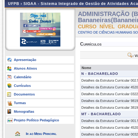
UFPB ›
SIGAA - Sistema Integrado de Gestão de Atividades Ac
ADMINISTRAÇÃO (
Bananeiras(Bananei
CURSO NÍVEL GRADU
CENTRO DE CIÊNCIAS HUMANAS SOC
Currículos
: V
Apresentação
Nome
Alunos Ativos
N - BACHARELADO
Calendário
Detalhes da Estrutura Curricular 002
Currículos
Detalhes da Estrutura Curricular 452
Detalhes da Estrutura Curricular 032
Documentos
Detalhes da Estrutura Curricular 981
Turmas
Detalhes da Estrutura Curricular 381
Monografias
MT - BACHARELADO
Projeto Político Pedagógico
Detalhes da Estrutura Curricular 001
Detalhes da Estrutura Curricular 452
Ir ao Menu Principal
Detalhes da Estrutura Curricular 003