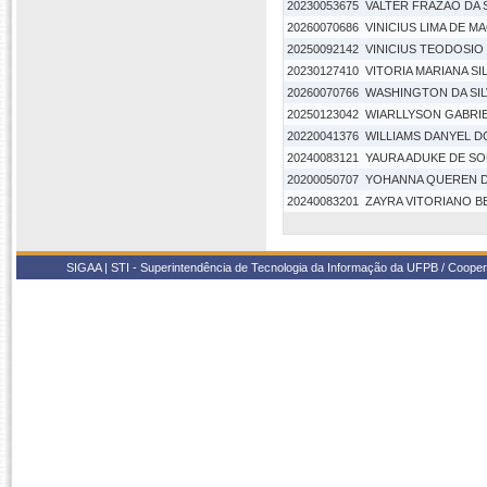
20230053675
VALTER FRAZAO DA S
20260070686
VINICIUS LIMA DE 
20250092142
VINICIUS TEODOSIO
20230127410
VITORIA MARIANA SI
20260070766
WASHINGTON DA SIL
20250123042
WIARLLYSON GABRI
20220041376
WILLIAMS DANYEL D
20240083121
YAURA ADUKE DE SO
20200050707
YOHANNA QUEREN DE
20240083201
ZAYRA VITORIANO 
SIGAA | STI - Superintendência de Tecnologia da Informação da UFPB / Coope