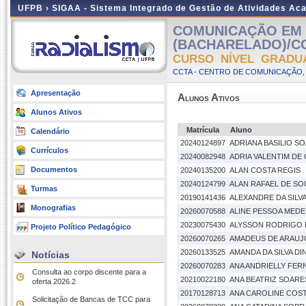
UFPB ›
SIGAA - Sistema Integrado de Gestão de Atividades Ac
COMUNICAÇÃO EM M
(BACHARELADO)/CCT
CURSO NÍVEL GRADU
CCTA - CENTRO DE COMUNICAÇÃO, 
Apresentação
Alunos Ativos
Alunos Ativos
Matrícula
Aluno
Calendário
20240124897
ADRIANA BASILIO S
Currículos
20240082948
ADRIA VALENTIM D
Documentos
20240135200
ALAN COSTA REGIS
20240124799
ALAN RAFAEL DE SOU
Turmas
20190141436
ALEXANDRE DA SILV
Monografias
20260070588
ALINE PESSOA MED
20230075430
ALYSSON RODRIGO 
Projeto Político Pedagógico
20260070265
AMADEUS DE ARAUJO
20260133525
AMANDA DA SILVA DI
Notícias
20260070283
ANA ANDRIELLY FE
Consulta ao corpo discente para a
20210022180
ANA BEATRIZ SOARE
oferta 2026.2
20170128713
ANA CAROLINE COS
Solicitação de Bancas de TCC para