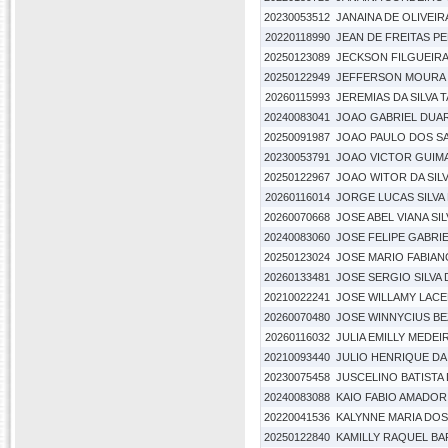
20230053512
JANAINA DE OLIVEI
20220118990
JEAN DE FREITAS P
20250123089
JECKSON FILGUEIRA
20250122949
JEFFERSON MOURA
20260115993
JEREMIAS DA SILVA 
20240083041
JOAO GABRIEL DUA
20250091987
JOAO PAULO DOS S
20230053791
JOAO VICTOR GUIMA
20250122967
JOAO WITOR DA SIL
20260116014
JORGE LUCAS SILVA
20260070668
JOSE ABEL VIANA SIL
20240083060
JOSE FELIPE GABRI
20250123024
JOSE MARIO FABIAN
20260133481
JOSE SERGIO SILVA 
20210022241
JOSE WILLAMY LACE
20260070480
JOSE WINNYCIUS B
20260116032
JULIA EMILLY MEDEI
20210093440
JULIO HENRIQUE DA
20230075458
JUSCELINO BATISTA 
20240083088
KAIO FABIO AMADOR
20220041536
KALYNNE MARIA DO
20250122840
KAMILLY RAQUEL BA