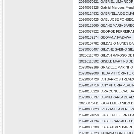
20260070621
GABRIEL LIMA RODR
20240083328
Gabriel Marques Mende
20240124832
GABRYELLA DE OLIV
20260070425
GAEL JOSE FONSEC
20250123060
GEANE MARIA BARBO
20200077522
GEORGE FERREIRA 
20240139174
GEOVANA IVAZAWA
20250107782
GILDAZIO NUNES DA 
20230053497
GILVANE SABINO SIL
20200115703
GILVAN RAPOSO DE
20210115592
GISELE MARTINS DE
20250092189
GRAZIELE MARINHO 
20250092008
HILDA VITTÓRIA TEI
20220064728
IAN BARROS TREVI
20240124716
IANY VITORIA PEREI
20240135228
IARA CONCEICAO DA 
20230053737
IASMIM KARLA DE AL
20230075411
IGOR EMILIO SILVA D
20240083023
IRIS ZANELA PEREI
20240124850
ISABELA BEZERRA BA
20240124734
IZABEL CARVALHO D
20240083300
IZAIAS ALVES BARR
20220159723
JANAINA CORDEIRO 