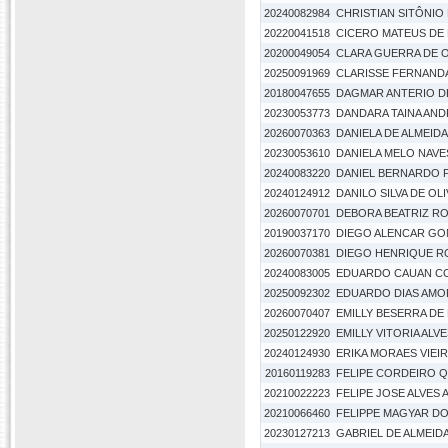
20240082984
CHRISTIAN SITÔNIO
20220041518
CICERO MATEUS DE
20200049054
CLARA GUERRA DE O
20250091969
CLARISSE FERNAND
20180047655
DAGMAR ANTERIO D
20230053773
DANDARA TAINA AN
20260070363
DANIELA DE ALMEIDA
20230053610
DANIELA MELO NAVE
20240083220
DANIEL BERNARDO 
20240124912
DANILO SILVA DE OL
20260070701
DEBORA BEATRIZ R
20190037170
DIEGO ALENCAR GO
20260070381
DIEGO HENRIQUE R
20240083005
EDUARDO CAUAN C
20250092302
EDUARDO DIAS AMO
20260070407
EMILLY BESERRA DE L
20250122920
EMILLY VITORIA ALV
20240124930
ERIKA MORAES VIEI
20160119283
FELIPE CORDEIRO Q
20210022223
FELIPE JOSE ALVES
20210066460
FELIPPE MAGYAR D
20230127213
GABRIEL DE ALMEI