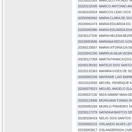
20210022303
MARCELO PICADO S
20220132345
MARCO ANTONIO A
20160102553
MARCOS LEAO DOS 
20250092062
MARIA CLARA DE SO
20220041474
MARIA EDUARDA DO
20250092080
MARIA EDUARDA DUA
20230127330
MARIA HELENA BEZ
20230053595
MARIANA REGIS GO
20260133507
MARIA VITORIA DA S
20220041330
MARRUA SILVA VICE
20230127358
MARTA FRANCA DOS
20240139192
MATEUS DOS SANTO
20220132363
MAYARA GOES DE S
20250092349
MAYENNE LAIS BARB
20210115556
MICHEL HENRIQUE M
20260070523
MIGUEL ANGELO ELI
20180037130
MIZA SAMAR MAIA DE
20250123006
MORGANA TOMAS D
20250092269
MURILO PINHEIRO 
20230127278
NATASHA BASTOS D
20190106419
NELIO DOS SANTOS
20250092222
ORLANDO ALVES LEI
20230053817
OSLANDERSON LIVR