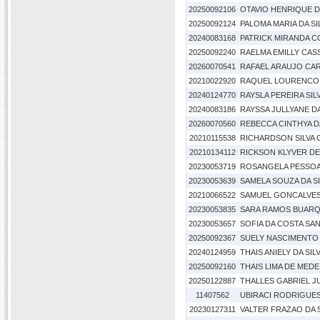
20250092106
OTAVIO HENRIQUE DA
20250092124
PALOMA MARIA DA SI
20240083168
PATRICK MIRANDA C
20250092240
RAELMA EMILLY CAS
20260070541
RAFAEL ARAUJO CA
20210022920
RAQUEL LOURENCO 
20240124770
RAYSLA PEREIRA SILV
20240083186
RAYSSA JULLYANE DA
20260070560
REBECCA CINTHYA DA
20210115538
RICHARDSON SILVA 
20210134112
RICKSON KLYVER DE 
20230053719
ROSANGELA PESSOA 
20230053639
SAMELA SOUZA DA SI
20210066522
SAMUEL GONCALVES
20230053835
SARA RAMOS BUAR
20230053657
SOFIA DA COSTA SAN
20250092367
SUELY NASCIMENTO
20240124959
THAIS ANIELY DA SI
20250092160
THAIS LIMA DE MED
20250122887
THALLES GABRIEL JU
11407562
UBIRACI RODRIGUES
20230127311
VALTER FRAZAO DA S