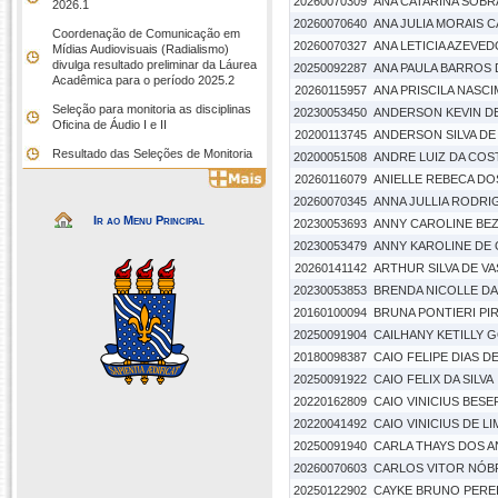
20260070309
ANA CATARINA SOBR
2026.1
20260070640
ANA JULIA MORAIS 
Coordenação de Comunicação em
20260070327
ANA LETICIA AZEVE
Mídias Audiovisuais (Radialismo)
divulga resultado preliminar da Láurea
20250092287
ANA PAULA BARROS
Acadêmica para o período 2025.2
20260115957
ANA PRISCILA NASC
Seleção para monitoria as disciplinas
20230053450
ANDERSON KEVIN D
Oficina de Áudio I e II
20200113745
ANDERSON SILVA DE
Resultado das Seleções de Monitoria
20200051508
ANDRE LUIZ DA CO
20260116079
ANIELLE REBECA D
20260070345
ANNA JULLIA RODR
Ir ao Menu Principal
20230053693
ANNY CAROLINE BE
20230053479
ANNY KAROLINE DE 
20260141142
ARTHUR SILVA DE 
20230053853
BRENDA NICOLLE DA
20160100094
BRUNA PONTIERI PI
20250091904
CAILHANY KETILLY 
20180098387
CAIO FELIPE DIAS D
20250091922
CAIO FELIX DA SILVA
20220162809
CAIO VINICIUS BES
20220041492
CAIO VINICIUS DE L
20250091940
CARLA THAYS DOS A
20260070603
CARLOS VITOR NÓBR
20250122902
CAYKE BRUNO PEREI