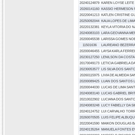
20240124879
KAREN LOYSE LEITE
20260141160
KASSIO HERMESON 
20220041213
KATLEN CRISTINE 
20250092044
KAUA LOPES DE LIM
20220132381
KEYLA VITORIA DO 
20240083103
LARA GEOVANNA ME
20200045538
LARISSA GOMES NO
11501636
LAUREANO BEZERRA
20200046455
LAYSA KARLA FERRE
20230127250
LENILSON DA COSTA 
20170049173
LETICIA GABRIELA DA
20230053577
LIS SILVA DOS SANT
20260115975
LIVIA DE ALMEIDA S
20200089425
LUAN DOS SANTOS 
20200044030
LUCAS DE LIMA SAN
20240083140
LUCAS GABRIEL BRI
20210022902
LUCIANA DOS SANTO
20240083248
LUCY FABIELLY DA S
20240124752
LUI CARVALHO TOR
20260070505
LUIS FELIPE ALBUQ
20220041590
MAIKON DOUGLAS B
20240135264
MANUELA FONTES E