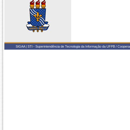
SIGAA | STI - Superintendência de Tecnologia da Informação da UFPB / Coope