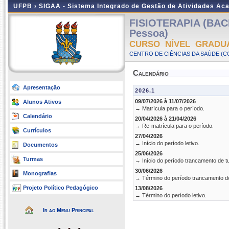
UFPB ›
SIGAA - Sistema Integrado de Gestão de Atividades Ac
FISIOTERAPIA (BAC
Pessoa)
CURSO NÍVEL GRADU
CENTRO DE CIÊNCIAS DA SAÚDE (CC
Calendário
Apresentação
2026.1
09/07/2026 à 11/07/2026
Alunos Ativos
→ Matrícula para o período.
Calendário
20/04/2026 à 21/04/2026
→ Re-matrícula para o período.
Currículos
27/04/2026
→ Início do período letivo.
Documentos
25/06/2026
Turmas
→ Início do período trancamento de t
30/06/2026
Monografias
→ Término do período trancamento d
Projeto Político Pedagógico
13/08/2026
→ Término do período letivo.
Ir ao Menu Principal