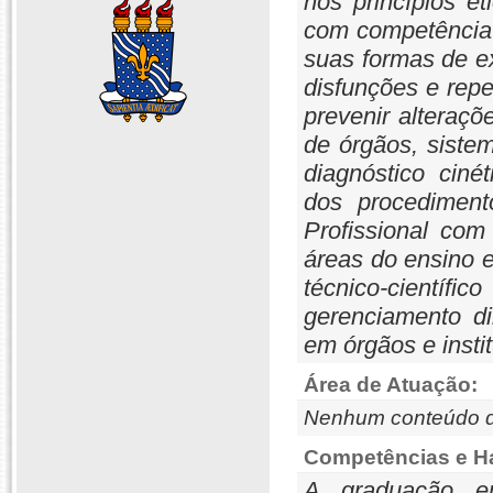
nos princípios ét
com competência
suas formas de ex
disfunções e repe
prevenir alteraçõ
de órgãos, siste
diagnóstico ciné
dos procedimento
Profissional com
áreas do ensino e
técnico-cient
gerenciamento dir
em órgãos e insti
Área de Atuação:
Nenhum conteúdo d
Competências e Ha
A graduação e