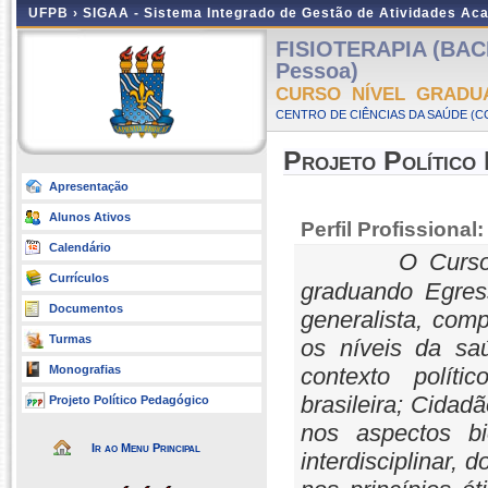
UFPB ›
SIGAA - Sistema Integrado de Gestão de Atividades Ac
FISIOTERAPIA (BAC
Pessoa)
CURSO NÍVEL GRADU
CENTRO DE CIÊNCIAS DA SAÚDE (CC
Projeto Político
Apresentação
Alunos Ativos
Perfil Profissional:
Calendário
O Curso
Currículos
graduando Egress
Documentos
generalista, co
Turmas
os níveis da sa
Monografias
contexto polític
brasileira; Cida
Projeto Político Pedagógico
nos aspectos bi
Ir ao Menu Principal
interdisciplinar, 