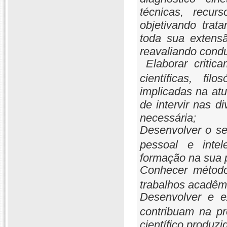
técnicas, recurs
objetivando trat
toda sua extensã
reavaliando condut
Elaborar critica
científicas, filo
implicadas na atu
de intervir nas d
necessária;
Desenvolver o sen
pessoal e intel
formação na sua p
Conhecer método
trabalhos acadêmi
Desenvolver e e
contribuam na pr
científico produzi