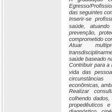
Egresso/Profissi
das seguintes com
Inserir-se profi
saúde, atuand
prevenção, prot
comprometido com
Atuar multipro
transdisciplinar
saúde baseado na 
Contribuir para 
vida das pessoa
circunstâncias
econômicas, ambie
Realizar consul
colhendo dados, 
propedêuticos 
diagnóstico ciné