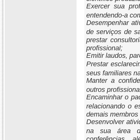
Exercer sua prof
entendendo-a como
Desempenhar ativ
de serviços de s
prestar consulto
profissional;
Emitir laudos, par
Prestar esclareci
seus familiares n
Manter a confide
outros profission
Encaminhar o paci
relacionando o e
demais membros 
Desenvolver ativi
na sua área de
conferências, 