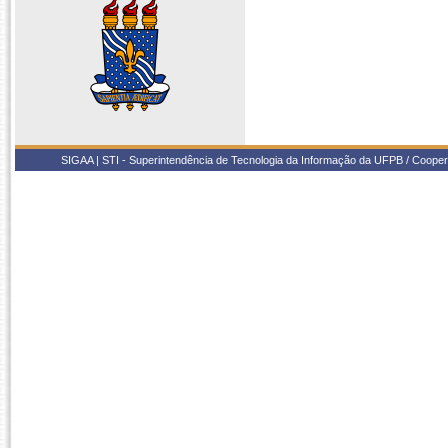
SIGAA | STI - Superintendência de Tecnologia da Informação da UFPB / Coope