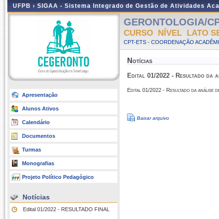
UFPB ›
SIGAA - Sistema Integrado de Gestão de Atividades Ac
GERONTOLOGIA/CP
CURSO NÍVEL LATO S
CPT-ETS - COORDENAÇÃO ACADÊMI
Notícias
Edital 01/2022 - Resultado da
Edital 01/2022 - Resultado da análi
Apresentação
Alunos Ativos
Baixar arquivo
Calendário
Documentos
Turmas
Monografias
Projeto Político Pedagógico
Notícias
Edital 01/2022 - RESULTADO FINAL