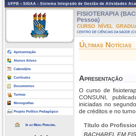
UFPB ›
SIGAA - Sistema Integrado de Gestão de Atividades Ac
FISIOTERAPIA (BAC
Pessoa)
CURSO NÍVEL GRADU
CENTRO DE CIÊNCIAS DA SAÚDE (CC
Últimas Notícias
Apresentação
Alunos Ativos
Calendário
Apresentação
Currículos
Documentos
O curso de fisioter
Turmas
CONSUNI, publicad
Monografias
iniciadas no segund
de créditos e no turno
Projeto Político Pedagógico
Título do Profissio
Ir ao Menu Principal
BACHAREL EM FI