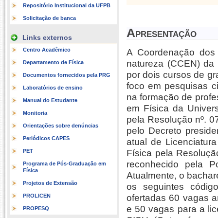
Repositório Institucional da UFPB
Solicitação de banca
Apresentação
Links externos
Centro Acadêmico
A Coordenação dos 
natureza (CCEN) da 
Departamento de Física
por dois cursos de g
Documentos fornecidos pela PRG
foco em pesquisas ci
Laboratórios de ensino
na formação de profe
Manual do Estudante
em Física da Univers
Monitoria
pela Resolução nº. 
Orientações sobre denúncias
pelo Decreto presid
Periódicos CAPES
atual de Licenciatur
PET
Física pela Resoluç
reconhecido pela P
Programa de Pós-Graduação em
Física
Atualmente, o bachare
Projetos de Extensão
os seguintes códig
PROLICEN
ofertadas 60 vagas a
e 50 vagas para a li
PROPESQ