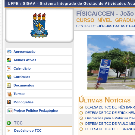
UFPB ›
SIGAA - Sistema Integrado de Gestão de Atividades Ac
FÍSICA/CCEN - João
CURSO NÍVEL GRADU
CENTRO DE CIÊNCIAS EXATAS E DA 
Apresentação
Alunos Ativos
Calendário
Currículos
Documentos
Turmas
Últimas Notícias
Monografias
DEFESA DE TCC DE INÊS BAR
Projeto Político Pedagógico
DEFESA DE TCC DE ERICK HEN
Orientações para a Matrícula 202
TCC
DEFESA DE TCC DE PAULO MI
DEFESA DE TCC DE FERNAND
Depósito do TCC