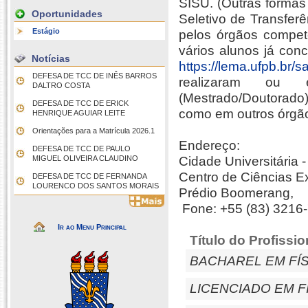
SISU. (Outras formas
Oportunidades
Seletivo de Transfer
Estágio
pelos órgãos compet
vários alunos já con
Notícias
https://lema.ufpb.br/s
DEFESA DE TCC DE INÊS BARROS
realizaram ou 
DALTRO COSTA
(Mestrado/Doutorado)
DEFESA DE TCC DE ERICK
como em outros órgãos
HENRIQUE AGUIAR LEITE
Orientações para a Matrícula 2026.1
Endereço:
DEFESA DE TCC DE PAULO
MIGUEL OLIVEIRA CLAUDINO
Cidade Universitária -
Centro de Ciências E
DEFESA DE TCC DE FERNANDA
LOURENCO DOS SANTOS MORAIS
Prédio Boomerang,
Fone: +55 (83) 3216
Ir ao Menu Principal
Título do Profissio
BACHAREL EM FÍS
LICENCIADO EM F